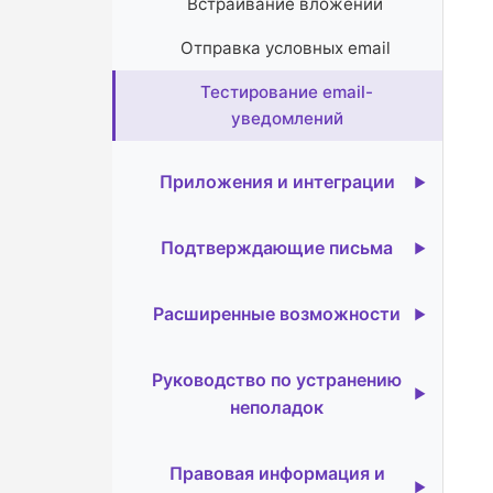
Встраивание вложений
Отправка условных email
Тестирование email-
уведомлений
Приложения и интеграции
Вебхуки для Google Forms
Подтверждающие письма
Отправка SMS-уведомлений
Настройка сообщения email
Расширенные возможности
Отправка уведомлений в Slack
Настройка самоуведомлений
Отправка push-уведомлений на
Управление уведомлениями
Руководство по устранению
Настройка уведомлений
телефон
форм
неполадок
респондентов
Фильтрация по расширенным
Публикация уведомлений в
Отправка нескольких email-
Активация премиум-функций
критериям
Discord
Правовая информация и
уведомлений