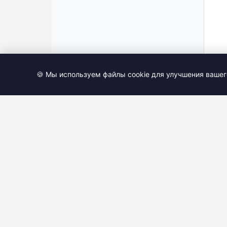
🍪 Мы используем файлы cookie для улучшения вашег
Продукты
Приложение Google Forms для iOS
Google Forms в Doc