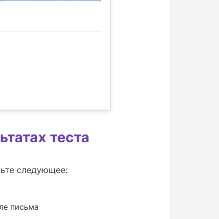
ьтатах теста
рьте следующее:
ле письма