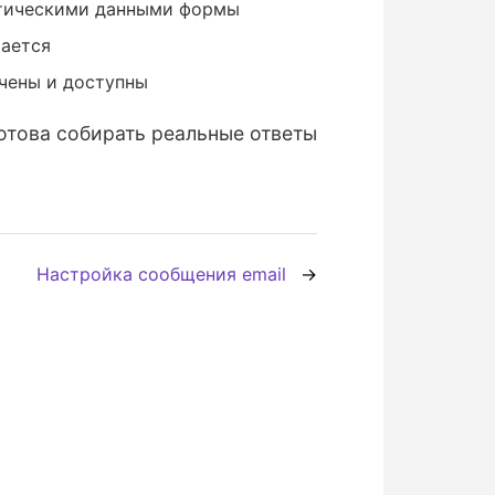
ктическими данными формы
тается
ючены и доступны
отова собирать реальные ответы
Настройка сообщения email