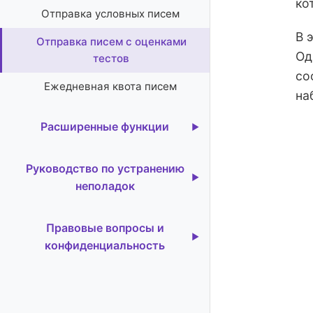
ко
Отправка условных писем
В 
Отправка писем с оценками
Од
тестов
со
Ежедневная квота писем
на
Расширенные функции
Управление уведомлениями
Руководство по устранению
форм
неполадок
Фильтрация по расширенным
Активация премиум-функций
критериям
Правовые вопросы и
Пустое окно в Google Forms
конфиденциальность
Импорт/экспорт рабочих
процессов
Невозможно установить
Политика конфиденциальности
дополнение для форм
Повторная отправка
Условия использования
подтверждающих писем