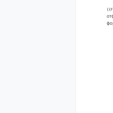
{{F
от
фо