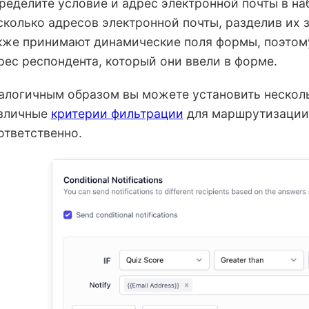
ределите условие и адрес электронной почты в на
сколько адресов электронной почты, разделив их 
кже принимают динамические поля формы, поэтому
рес респондента, который они ввели в форме.
алогичным образом вы можете установить несколь
зличные
критерии фильтрации
для маршрутизации 
ответственно.