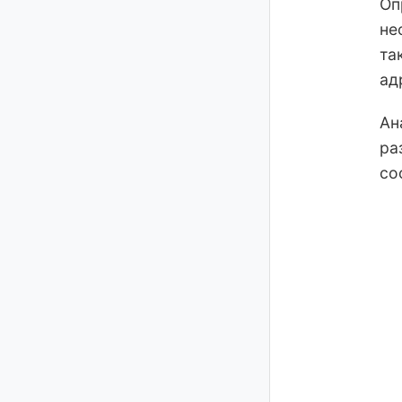
Оп
не
та
ад
Ан
ра
со