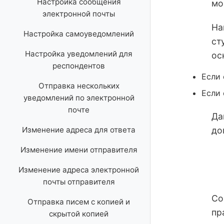
Настройка сообщения
мо
Создание PDF
Отправка уведомлений в Slack
электронной почты
Встраивание вложений файлов
На
Отправка push-уведомлений на
Настройка самоуведомлений
ст
телефон
Отправка условных писем
Настройка уведомлений для
ос
Публикация уведомлений в
Тестирование уведомления по
респондентов
Discord
Если 
электронной почте
Отправка нескольких
Если 
Публикация уведомлений в
уведомлений по электронной
Google Chat
почте
Да
Изменение адреса для ответа
до
Изменение имени отправителя
Изменение адреса электронной
почты отправителя
Со
Отправка писем с копией и
пр
скрытой копией