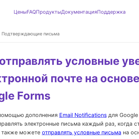
Цены
FAQ
Продукты
Документация
Поддержка
: Подтверждающие письма
 отправлять условные ув
ктронной почте на основе
gle Forms
помощью дополнения
Email Notifications
для Google
правлять электронные письма каждый раз, когда ст
 также можете
отправлять условные письма
на осн