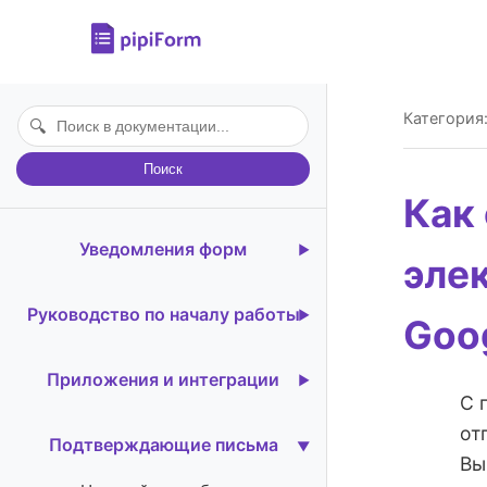
Категория
🔍
Поиск
Как
Уведомления форм
эле
Введение
Руководство по началу работы
Goo
Цены и преимущества
Создание уведомления по
Приложения и интеграции
Установка дополнения
электронной почте
С 
Вебхуки для Google Forms
Запуск дополнения
Указание получателей
от
Подтверждающие письма
электронной почты
Вы
Отправка SMS-уведомлений
Видеоуроки