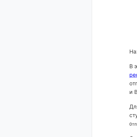
На
В 
ре
от
и 
Дл
ст
Отп