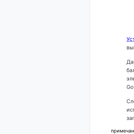
расписанию
Отключение уведомлений по
электронной почте
Ус
вы
Да
ба
эл
Go
Сл
ис
за
примечан