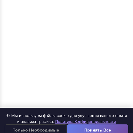
🍪 Мы используем файлы cookie для улучшения вашего опыта
Продукты
и анализа трафика.
Политика Конфиденциальности
≡
Только Необходимые
Принять Все
Приложение Google Forms для iOS