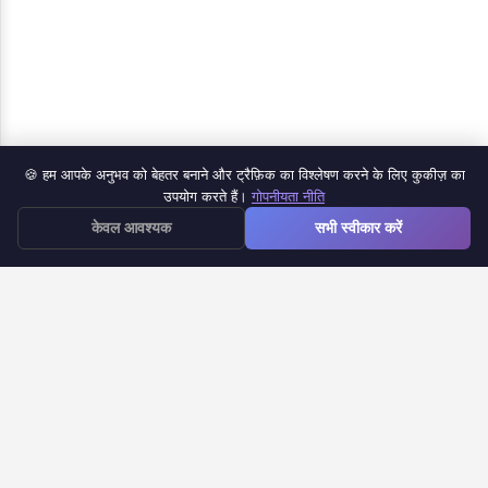
🍪 हम आपके अनुभव को बेहतर बनाने और ट्रैफ़िक का विश्लेषण करने के लिए कुकीज़ का
उत्पाद
उपयोग करते हैं।
गोपनीयता नीति
≡
केवल आवश्यक
सभी स्वीकार करें
Google Forms iOS ऐप
Google Forms से डॉक
Google Forms टाइमर
Google Forms सूचना
सहायता केंद्र
सामान्य प्रश्न