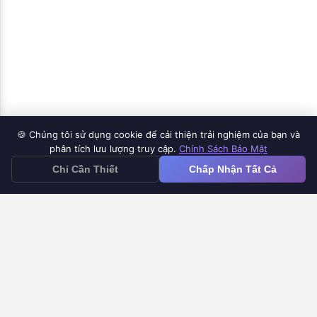
🍪 Chúng tôi sử dụng cookie để cải thiện trải nghiệm của bạn và
Sản Phẩm
phân tích lưu lượng truy cập.
Chính Sách Bảo Mật
≡
Chỉ Cần Thiết
Chấp Nhận Tất Cả
Ứng Dụng Google Forms iOS
Google Forms to Doc
Bộ Đếm Thời Gian Google Forms
Thông Báo Google Forms
Trung Tâm Trợ Giúp