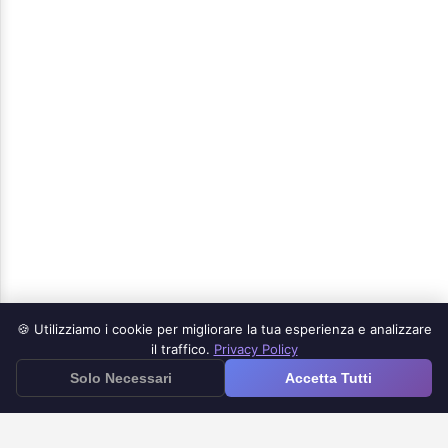
🍪 Utilizziamo i cookie per migliorare la tua esperienza e analizzare
Prodotti
il traffico.
Privacy Policy
≡
Solo Necessari
Accetta Tutti
App Google Forms per iOS
Google Forms to Doc