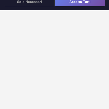
Solo Necessari
Accetta Tutti
App Google Forms per iOS
Google Forms to Doc
Timer per Google Forms
Notifiche per Google Forms
Centro Assistenza
FAQ
Supporto
Azienda