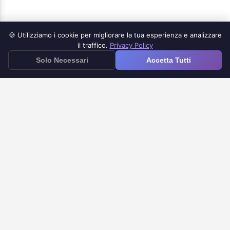
🍪 Utilizziamo i cookie per migliorare la tua esperienza e analizzare
Prodotti
il traffico.
Privacy Policy
≡
Solo Necessari
Accetta Tutti
App Google Forms per iOS
Google Forms to Doc
Timer per Google Forms
Notifiche per Google Forms
Centro Assistenza
FAQ
Supporto