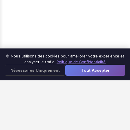
🍪 Nous utilisons des cookies pour améliorer votre expérience et
Produits
analyser le trafic.
Politique de Confidentialité
≡
Nécessaires Uniquement
Tout Accepter
Application iOS Google Forms
Google Forms vers Doc
Minuteur Google Forms
Notifications Google Forms
Centre d'Aide