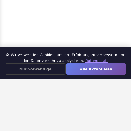
🍪 Wir verwenden Cookies, um Ihre Erfahrung zu verbessern und
Produkte
den Datenverkehr zu analysieren.
Datenschutz
≡
Nur Notwendige
Alle Akzeptieren
Google Forms iOS App
Google Forms zu Doc
Google Forms Timer
Google Forms Benachrichtigung
Hilfezentrum