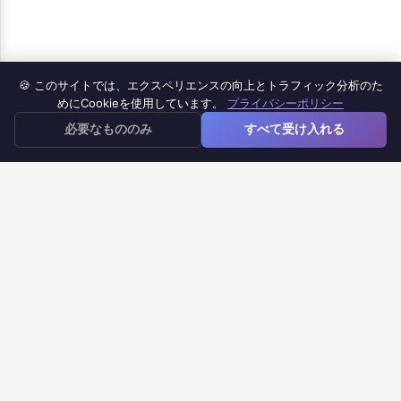
🍪 このサイトでは、エクスペリエンスの向上とトラフィック分析のた
製品
めにCookieを使用しています。
プライバシーポリシー
≡
必要なもののみ
すべて受け入れる
Google Forms iOSアプリ
Google Forms to Doc
Google Formsタイマー
Google Forms通知
ヘルプセンター
FAQ
サポート