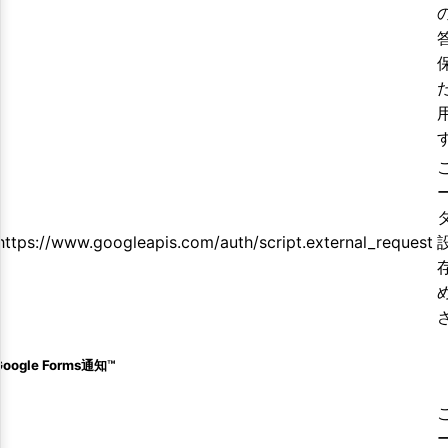
https://www.googleapis.com/auth/script.external_request
Google Forms通知™️