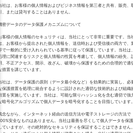
当社は、お客様の個人情報およびビジネス情報を第三者と共有、販売、
引、または貸与することはありません。
機密データのデータ保護メカニズムについて
お客様の個人情報のセキュリティは、当社にとって非常に重要です。当
は、お客様から提出された個人情報を、送信時および受信後の両方で、
界で一般的に受け入れられている基準に従って保護しています。当社は
処理に関連するリスクと個人情報の性質を考慮して、個人情報の紛失、
用、不正アクセス、開示、改ざん、破壊から保護するための合理的で適
な措置を講じています。
当社は、データ保護の原則（データ最小化など）を効果的に実装し、必
な保護措置を処理に統合するように設計された適切な技術的および組織
措置を実施しています。当社は、可能な限りハッシュ化を含む適切で強
な暗号化アルゴリズムで個人データを暗号化することを目指しています
残念ながら、インターネット経由の送信方法や電子ストレージの方法で
100%安全なものはありません。当社は最善を尽くして個人データを保
していますが、その絶対的なセキュリティを保証することはできません