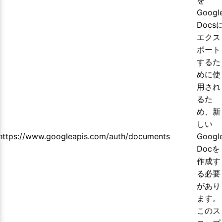
を
Googl
Docs
エクス
ポート
するた
めに使
用され
るた
め、新
しい
https://www.googleapis.com/auth/documents
Googl
Docを
作成す
る必要
があり
ます。
このス