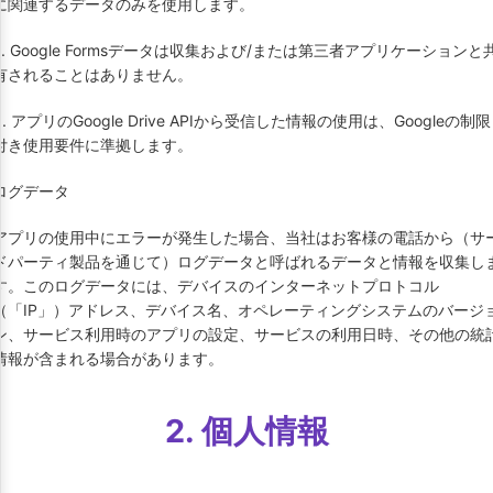
に関連するデータのみを使用します。
2. Google Formsデータは収集および/または第三者アプリケーションと
有されることはありません。
3. アプリのGoogle Drive APIから受信した情報の使用は、Googleの制限
付き使用要件に準拠します。
ログデータ
アプリの使用中にエラーが発生した場合、当社はお客様の電話から（サ
ドパーティ製品を通じて）ログデータと呼ばれるデータと情報を収集し
す。このログデータには、デバイスのインターネットプロトコル
（「IP」）アドレス、デバイス名、オペレーティングシステムのバージ
ン、サービス利用時のアプリの設定、サービスの利用日時、その他の統
情報が含まれる場合があります。
2. 個人情報