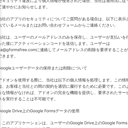
セキュリティ違反により個人情報が侵害された場合、当社は適用法に従
て速やかにお知らせします。
当社のアプリのセキュリティについてご質問がある場合は、以下に表示
れているメールまたはお問い合わせフォームからご連絡ください。
当社は、ユーザーのメールアドレスのみを保存し、ユーザーが支払いを
った後にアクティベーションコードを送信します。ユーザーは
ka@gformsfree.com
に連絡してメールアドレスの削除を要求することが
できます。
Googleユーザーデータの保持または削除について
アドオンを使用する際に、当社は以下の個人情報を処理します。この情
は、お客様と当社との間の契約を適切に履行するために必要です。この
うな情報がなければ、アドオンの完全な機能を提供し、要求されたサー
スを実行することは不可能です。
Google Drive上のGoogle Formsデータの使用
1. このアプリケーションは、ユーザーのGoogle Drive上のGoogle Forms