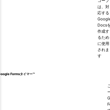
コープ
は、対
応する
Googl
Docs
作成す
るため
に使用
されま
す
Google Formsタイマー™️
G
F