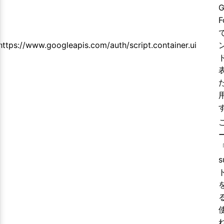
G
F
https://www.googleapis.com/auth/script.container.ui
s