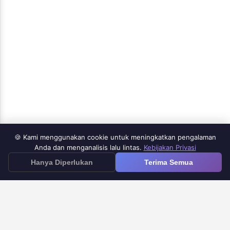
🍪 Kami menggunakan cookie untuk meningkatkan pengalaman
Products
Anda dan menganalisis lalu lintas.
Kebijakan Privasi
≡
Hanya Diperlukan
Terima Semua
Google Forms iOS App
Google Forms to Doc
Google Forms Timer
Google Forms Email Notification