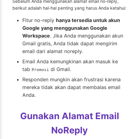
Sebelum Anda menggunakan alamat email no-reply,
berikut adalah hal-hal penting yang harus Anda ketahui:
Fitur no-reply
hanya tersedia untuk akun
Google yang menggunakan Google
Workspace
. Jika Anda menggunakan akun
Gmail gratis, Anda tidak dapat mengirim
email dari alamat noreply.
Email Anda kemungkinan akan masuk ke
tab
di Gmail.
Promosi
Responden mungkin akan frustrasi karena
mereka tidak akan dapat membalas email
Anda.
Gunakan Alamat Email
NoReply