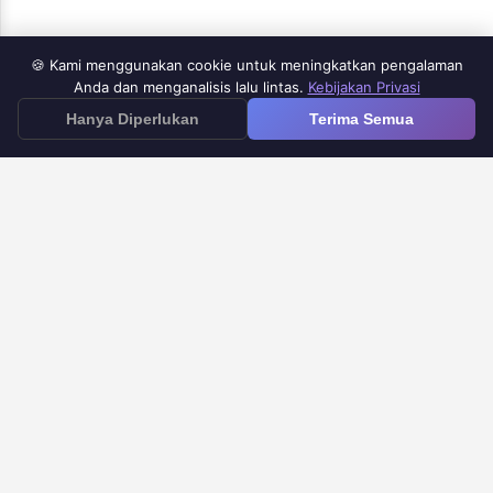
🍪 Kami menggunakan cookie untuk meningkatkan pengalaman
Produk
Anda dan menganalisis lalu lintas.
Kebijakan Privasi
≡
Hanya Diperlukan
Terima Semua
Aplikasi Google Forms iOS
Google Forms ke Doc
Timer Google Forms
Notifikasi Google Forms
Pusat Bantuan
FAQ
Dukungan