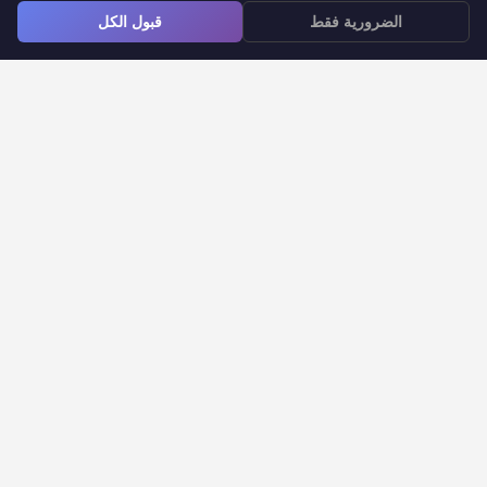
≡
الضرورية فقط
قبول الكل
تطبيق نماذج Google لنظام iOS
تحويل نماذج Google إلى مستندات
مؤقت نماذج Google
إشعارات نماذج Google
مركز المساعدة
الأسئلة الشائعة
الدعم
الشركة