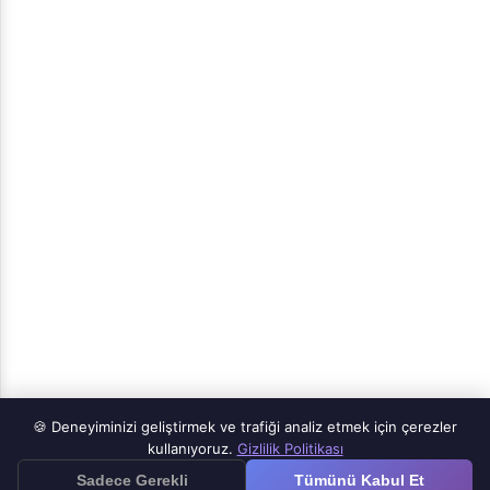
🍪 Deneyiminizi geliştirmek ve trafiği analiz etmek için çerezler
Ürünler
kullanıyoruz.
Gizlilik Politikası
≡
Sadece Gerekli
Tümünü Kabul Et
Google Forms iOS Uygulaması