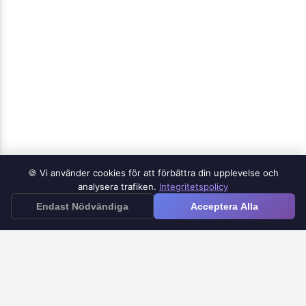
🍪 Vi använder cookies för att förbättra din upplevelse och
Produkter
analysera trafiken.
Integritetspolicy
≡
Endast Nödvändiga
Acceptera Alla
Google Forms iOS-app
Google Forms till Doc
Google Forms Timer
Google Forms Notifiering