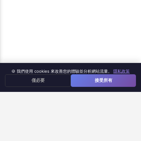
產品
🍪 我們使用 cookies 來改善您的體驗並分析網站流量。
隱私政策
≡
僅必要
接受所有
Google 表單 iOS 應用
Google 表單轉文檔
Google 表單計時器
Google 表單通知
幫助中心