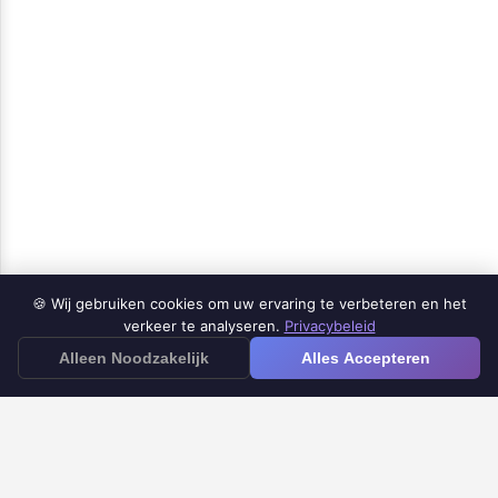
🍪 Wij gebruiken cookies om uw ervaring te verbeteren en het
Products
verkeer te analyseren.
Privacybeleid
≡
Alleen Noodzakelijk
Alles Accepteren
Google Forms iOS App
Google Forms to Doc
Google Forms Timer
Google Forms Email Notification