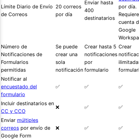
Enviar hasta
Límite Diario de Envío
20 correos
por día.
400
de Correos
por día
Requiere
destinatarios
cuenta 
Google
Workspa
Número de
Se puede
Crear hasta 5
Crear
Notificaciones de
crear una
notificaciones
notifica
Formularios
sola
por
ilimitad
permitidas
notificación
formulario
formular
Notificar al
encuestado del
✅
✅
✅
formulario
Incluir destinatarios en
❌
✅
✅
CC y CCO
Enviar
múltiples
correos
por envío de
❌
✅
✅
Google Form