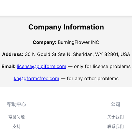
Company Information
Company:
BurningFlower INC
Address:
30 N Gould St Ste N, Sheridan, WY 82801, USA
Email:
license@pipiform.com
— only for license problems
ka@gformsfree.com
— for any other problems
帮助中心
公司
常见问题
关于我们
支持
联系我们